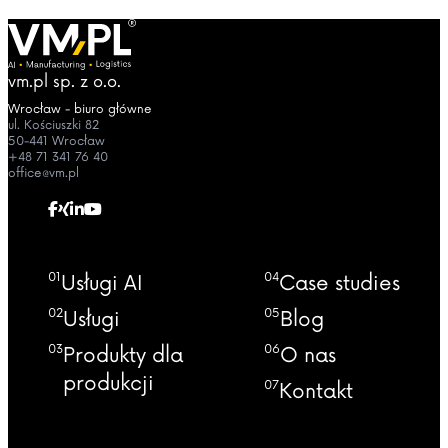
vm.pl sp. z o.o.
Wrocław - biuro główne
ul. Kościuszki 82
50-441 Wrocław
+48 71 341 76 40
office@vm.pl
01
04
Usługi AI
Case studies
02
05
Usługi
Blog
03
06
Produkty dla
O nas
produkcji
07
Kontakt