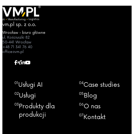
vm.pl sp. z o.o.
Wrocław - biuro główne
ul. Kościuszki 82
50-441 Wrocław
+48 71 341 76 40
office@vm.pl
01
04
Usługi AI
Case studies
02
05
Usługi
Blog
03
06
Produkty dla
O nas
produkcji
07
Kontakt