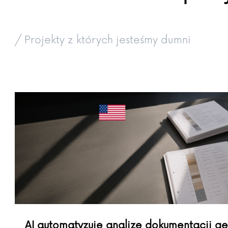
/ Projekty z których jesteśmy dumni
AI automatyzuje analizę dokumentacji ge