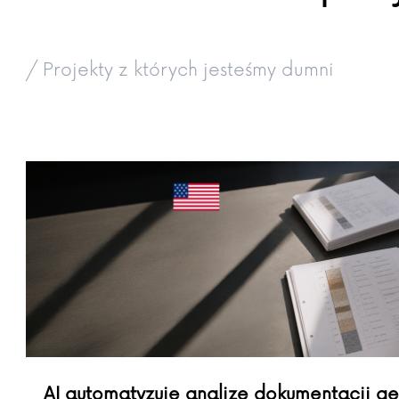
/ Projekty z których jesteśmy dumni
AI automatyzuje analizę dokumentacji ge