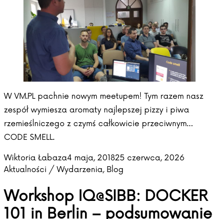
W VM.PL pachnie nowym meetupem! Tym razem nasz
zespół wymiesza aromaty najlepszej pizzy i piwa
rzemieślniczego z czymś całkowicie przeciwnym…
CODE SMELL.
Posted by
Posted in
Wiktoria Łabaza
4 maja, 2018
25 czerwca, 2026
Aktualności / Wydarzenia
,
Blog
Workshop IQ@SIBB: DOCKER
101 in Berlin – podsumowanie