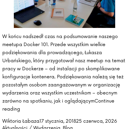
W końcu nadszedł czas na podsumowanie naszego
meetupa Docker 101. Przede wszystkim wielkie
podziękowania dla prowadzącego, Łukasza
Urbańskiego, który przygotował nasz meetup na temat
pracy w Dockerze – od instalacji po skomplikowane
konfiguracje kontenera. Podziękowania należą się też
pozostałym osobom zaangażowanym w organizację
wydarzenia oraz wszystkim uczestnikom – obecnym
zarówno na spotkaniu, jak i oglądającym
Continue
„Docker 101 – podsumowanie”
reading
Posted by
Poste
Wiktoria Łabaza
17 stycznia, 2018
25 czerwca, 2026
Aktualności / Wydarzenia
,
Blog