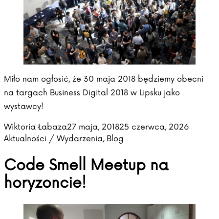
Miło nam ogłosić, że 30 maja 2018 będziemy obecni
na targach Business Digital 2018 w Lipsku jako
wystawcy!
Posted by
Posted 
Wiktoria Łabaza
27 maja, 2018
25 czerwca, 2026
Aktualności / Wydarzenia
,
Blog
Code Smell Meetup na
horyzoncie!