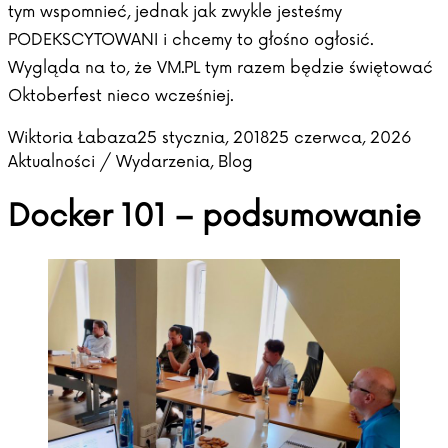
tym wspomnieć, jednak jak zwykle jesteśmy
PODEKSCYTOWANI i chcemy to głośno ogłosić.
Wygląda na to, że VM.PL tym razem będzie świętować
Oktoberfest nieco wcześniej.
Posted by
Post
Wiktoria Łabaza
25 stycznia, 2018
25 czerwca, 2026
Aktualności / Wydarzenia
,
Blog
Docker 101 – podsumowanie