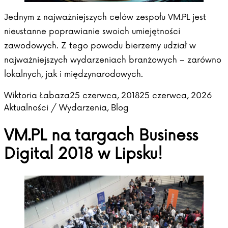
Jednym z najważniejszych celów zespołu VM.PL jest
nieustanne poprawianie swoich umiejętności
zawodowych. Z tego powodu bierzemy udział w
najważniejszych wydarzeniach branżowych – zarówno
lokalnych, jak i międzynarodowych.
Posted by
Post
Wiktoria Łabaza
25 czerwca, 2018
25 czerwca, 2026
Aktualności / Wydarzenia
,
Blog
VM.PL na targach Business
Digital 2018 w Lipsku!