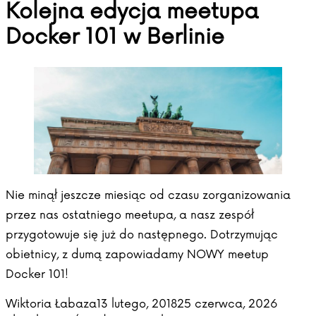
Kolejna edycja meetupa
Docker 101 w Berlinie
Nie minął jeszcze miesiąc od czasu zorganizowania
przez nas ostatniego meetupa, a nasz zespół
przygotowuje się już do następnego. Dotrzymując
obietnicy, z dumą zapowiadamy NOWY meetup
Docker 101!
Posted by
Posted
Wiktoria Łabaza
13 lutego, 2018
25 czerwca, 2026