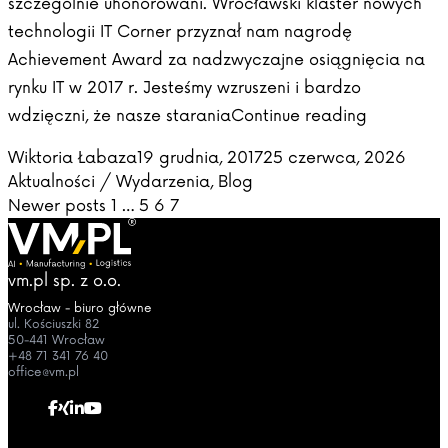
szczególnie uhonorowani. Wrocławski klaster nowych
technologii IT Corner przyznał nam nagrodę
Achievement Award za nadzwyczajne osiągnięcia na
rynku IT w 2017 r. Jesteśmy wzruszeni i bardzo
„VM.PL ot
wdzięczni, że nasze starania
Continue reading
Posted by
Poste
Wiktoria Łabaza
19 grudnia, 2017
25 czerwca, 2026
Aktualności / Wydarzenia
,
Blog
Stronicowanie
Newer posts
1
…
5
6
7
wpisów
vm.pl sp. z o.o.
Wrocław - biuro główne
ul. Kościuszki 82
50-441 Wrocław
+48 71 341 76 40
office@vm.pl