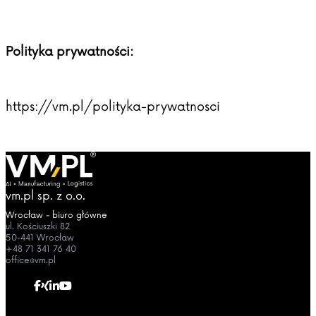
Polityka prywatności:
https://vm.pl/polityka-prywatnosci
vm.pl sp. z o.o.
Wrocław - biuro główne
ul. Kościuszki 82
50-441 Wrocław
+48 71 341 76 40
office@vm.pl