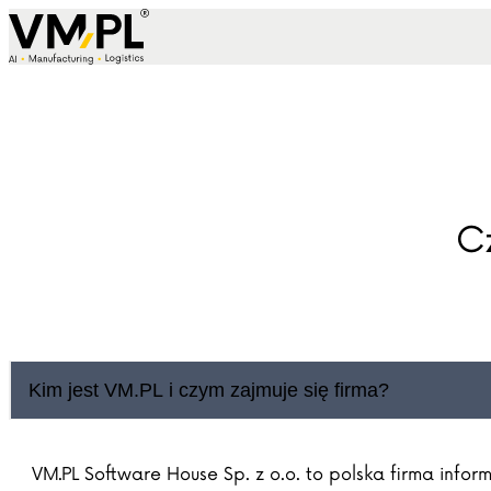
Skip to content
C
Kim jest VM.PL i czym zajmuje się firma?
VM.PL Software House Sp. z o.o. to polska firma info