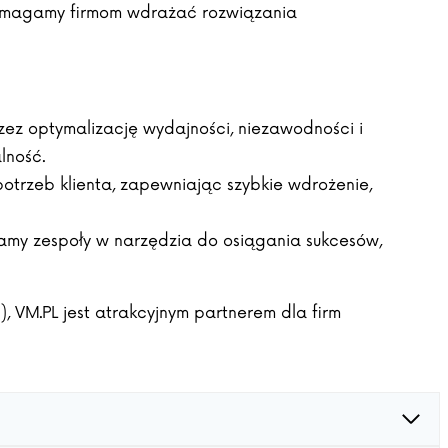
 Pomagamy firmom wdrażać rozwiązania
zez optymalizację wydajności, niezawodności i
lność.
trzeb klienta, zapewniając szybkie wdrożenie,
żamy zespoły w narzędzia do osiągania sukcesów,
, VM.PL jest atrakcyjnym partnerem dla firm