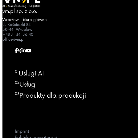
vm.pl sp. z o.o.
Wrocław - biuro główne
ul. Kościuszki 82
50-441 Wrocław
+48 71 341 76 40
office@vm.pl
01
Usługi AI
02
Usługi
03
Produkty dla produkcji
Imprint
Polityka prywatności