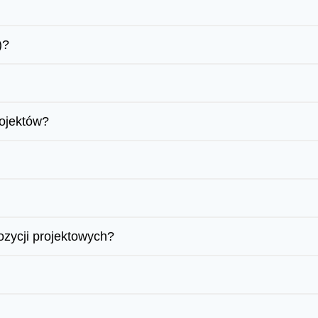
)?
rojektów?
ozycji projektowych?