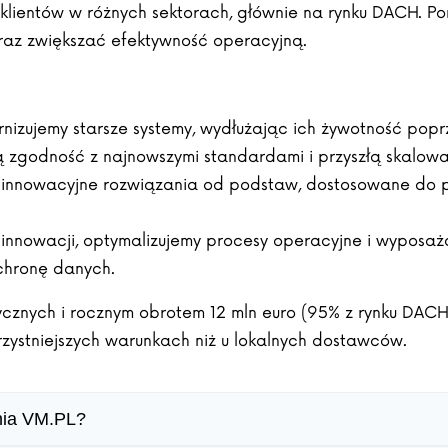
k klientów w różnych sektorach, głównie na rynku DACH.
oraz zwiększać efektywność operacyjną.
izujemy starsze systemy, wydłużając ich żywotność popr
zgodność z najnowszymi standardami i przyszłą skalowa
innowacyjne rozwiązania od podstaw, dostosowane do po
 innowacji, optymalizujemy procesy operacyjne i wyposa
chronę danych.
cznych i rocznym obrotem 12 mln euro (95% z rynku DACH)
zystniejszych warunkach niż u lokalnych dostawców.
nia VM.PL?