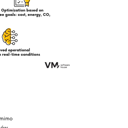
omimo
nów.