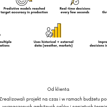
Od klienta
Zrealizowali projekt na czas i w ramach budżetu p
wyznaczonych ambitnych celów i napiętych termi