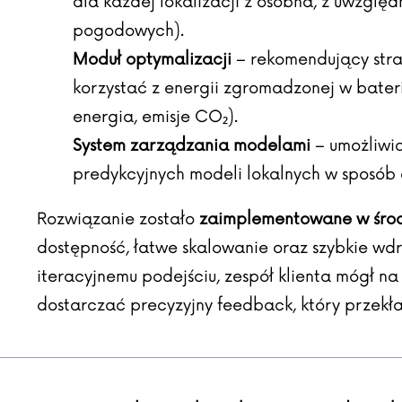
dla każdej lokalizacji z osobna, z uwzglę
pogodowych).
Moduł optymalizacji
– rekomendujący stra
korzystać z energii zgromadzonej w bateri
energia, emisje CO₂).
System zarządzania modelami
– umożliwia
predykcyjnych modeli lokalnych w sposób 
Rozwiązanie zostało
zaimplementowane w śro
dostępność, łatwe skalowanie oraz szybkie wdr
iteracyjnemu podejściu, zespół klienta mógł na
dostarczać precyzyjny feedback, który przekła