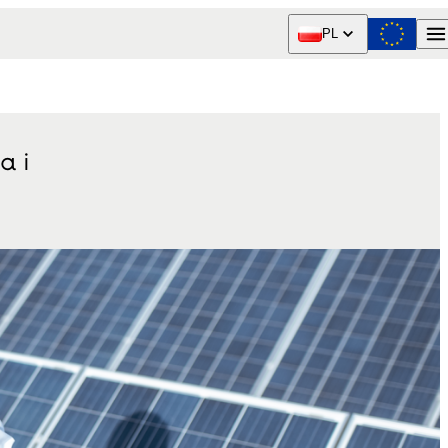
PL
a i