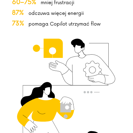
60–75%
mniej frustracji
87%
odczuwa więcej energii
73%
pomaga Copilot utrzymać flow