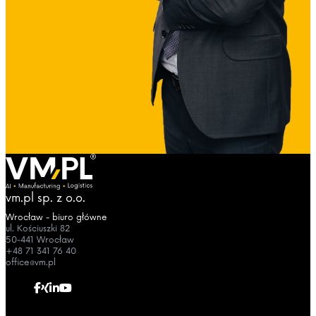
vm.pl sp. z o.o.
Wrocław - biuro główne
ul. Kościuszki 82
50-441 Wrocław
+48 71 341 76 40
office@vm.pl