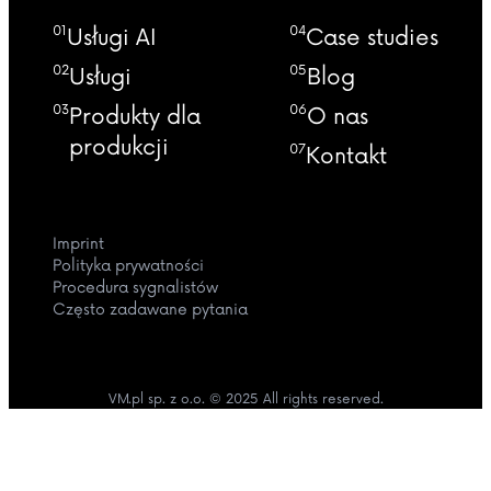
01
04
Usługi AI
Case studies
02
05
Usługi
Blog
03
06
Produkty dla
O nas
produkcji
07
Kontakt
Imprint
Polityka prywatności
Procedura sygnalistów
Często zadawane pytania
VM.pl sp. z o.o. © 2025 All rights reserved.