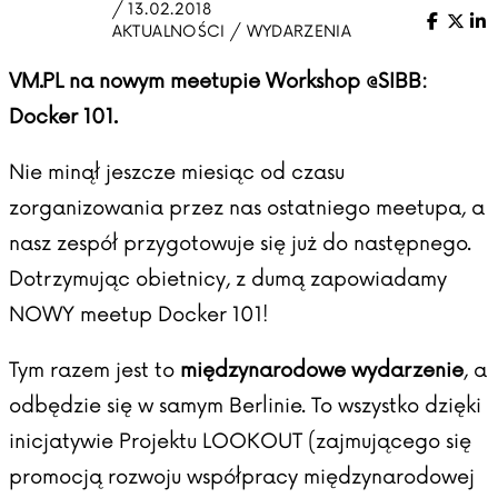
/ 13.02.2018
Facebo
X (Tw
Li
AKTUALNOŚCI / WYDARZENIA
VM.PL na nowym meetupie Workshop @SIBB:
Docker 101.
Nie minął jeszcze miesiąc od czasu
zorganizowania przez nas ostatniego meetupa, a
nasz zespół przygotowuje się już do następnego.
Dotrzymując obietnicy, z dumą zapowiadamy
NOWY meetup Docker 101!
Tym razem jest to
międzynarodowe wydarzenie
, a
odbędzie się w samym Berlinie. To wszystko dzięki
inicjatywie Projektu LOOKOUT (zajmującego się
promocją rozwoju współpracy międzynarodowej