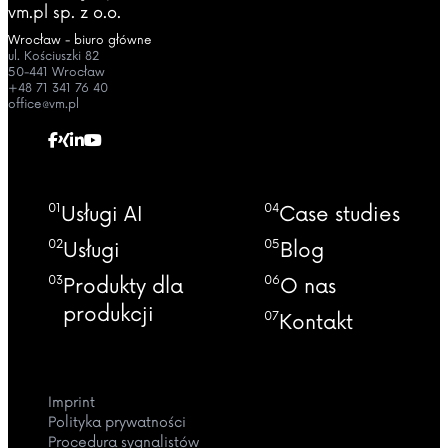
vm.pl sp. z o.o.
Wrocław - biuro główne
ul. Kościuszki 82
50-441 Wrocław
+48 71 341 76 40
office@vm.pl
01
04
Usługi AI
Case studies
02
05
Usługi
Blog
03
06
Produkty dla
O nas
produkcji
07
Kontakt
Imprint
Polityka prywatności
Procedura sygnalistów