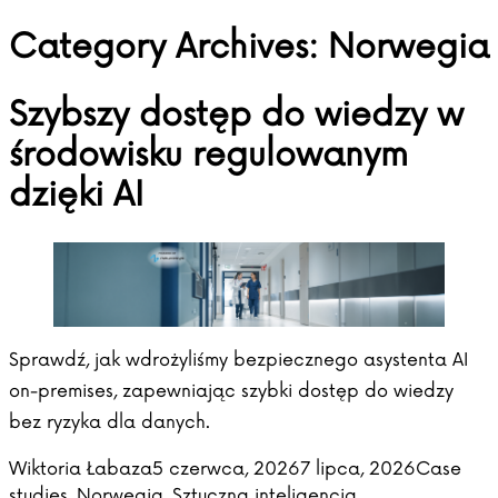
Category Archives:
Norwegia
Skip to content
Szybszy dostęp do wiedzy w
środowisku regulowanym
dzięki AI
Sprawdź, jak wdrożyliśmy bezpiecznego asystenta AI
on-premises, zapewniając szybki dostęp do wiedzy
bez ryzyka dla danych.
Posted by
Posted in
Wiktoria Łabaza
5 czerwca, 2026
7 lipca, 2026
Case
studies
,
Norwegia
,
Sztuczna inteligencja