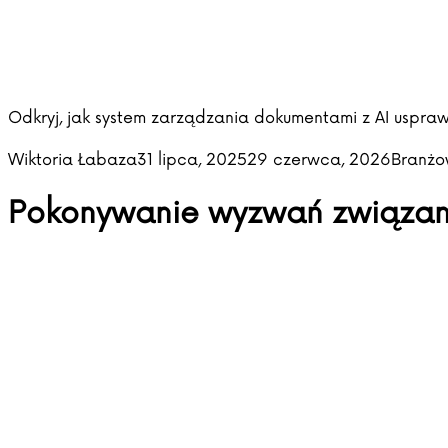
Odkryj, jak system zarządzania dokumentami z AI uspra
Posted by
Posted 
Wiktoria Łabaza
31 lipca, 2025
29 czerwca, 2026
Branżo
Pokonywanie wyzwań związan