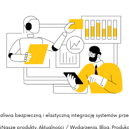
liwia bezpieczną i elastyczną integrację systemów przem
Posted in
6
Nasze produkty
,
Aktualności / Wydarzenia
,
Blog
,
Produkc