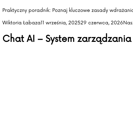
Praktyczny poradnik: Poznaj kluczowe zasady wdrażania
Posted by
Post
Wiktoria Łabaza
11 września, 2025
29 czerwca, 2026
Nas
Chat AI – System zarządzania