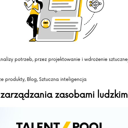
alizy potrzeb, przez projektowanie i wdrożenie sztucznej i
ed in
e produkty
,
Blog
,
Sztuczna inteligencja
arządzania zasobami ludzkimi