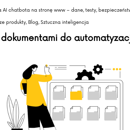
 AI chatbota na stronę www – dane, testy, bezpieczeńst
ed in
ze produkty
,
Blog
,
Sztuczna inteligencja
 dokumentami do automatyzacji