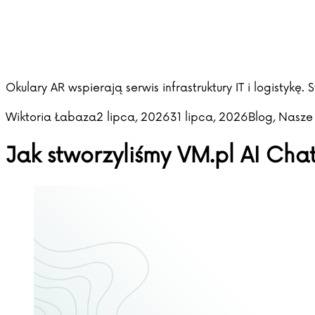
Okulary AR wspierają serwis infrastruktury IT i logistykę
Posted by
Posted in
Wiktoria Łabaza
2 lipca, 2026
31 lipca, 2026
Blog
,
Nasze
Jak stworzyliśmy VM.pl AI Chat