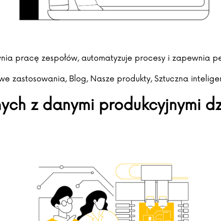
wnia pracę zespołów, automatyzuje procesy i zapewnia p
in
we zastosowania
,
Blog
,
Nasze produkty
,
Sztuczna intelige
ych z danymi produkcyjnymi d