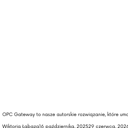
OPC Gateway to nasze autorskie rozwiązanie, które umoż
Posted by
Wiktoria Łabaza
16 października, 2025
29 czerwca, 202