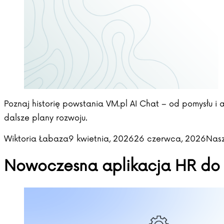
Poznaj historię powstania VM.pl AI Chat – od pomysłu i an
dalsze plany rozwoju.
Posted by
Post
Wiktoria Łabaza
9 kwietnia, 2026
26 czerwca, 2026
Nasz
Nowoczesna aplikacja HR do z