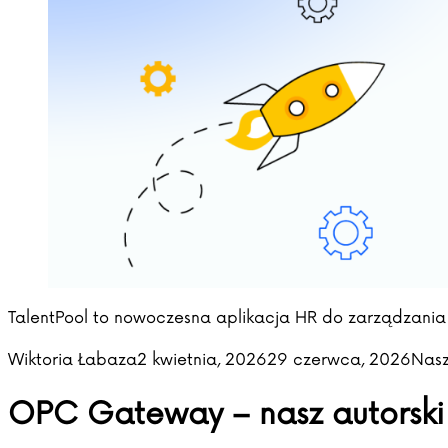
TalentPool to nowoczesna aplikacja HR do zarządzania 
Posted by
Post
Wiktoria Łabaza
2 kwietnia, 2026
29 czerwca, 2026
Nasz
OPC Gateway – nasz autorski 