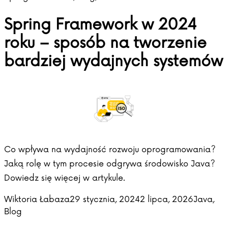
Spring Framework w 2024
roku – sposób na tworzenie
bardziej wydajnych systemów
Co wpływa na wydajność rozwoju oprogramowania?
Jaką rolę w tym procesie odgrywa środowisko Java?
Dowiedz się więcej w artykule.
Posted by
Posted i
Wiktoria Łabaza
29 stycznia, 2024
2 lipca, 2026
Java
,
Blog