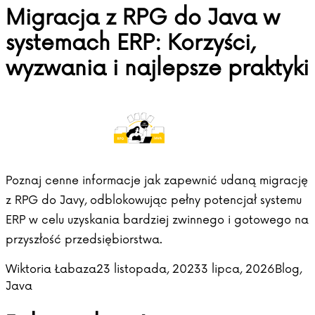
Migracja z RPG do Java w
systemach ERP: Korzyści,
wyzwania i najlepsze praktyki
Poznaj cenne informacje jak zapewnić udaną migrację
z RPG do Javy, odblokowując pełny potencjał systemu
ERP w celu uzyskania bardziej zwinnego i gotowego na
przyszłość przedsiębiorstwa.
Posted by
Posted 
Wiktoria Łabaza
23 listopada, 2023
3 lipca, 2026
Blog
,
Java