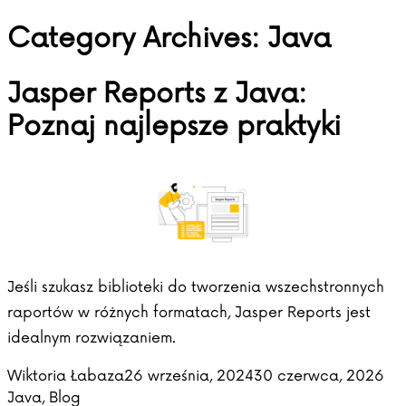
Category Archives:
Java
Skip to content
Jasper Reports z Java:
Poznaj najlepsze praktyki
Jeśli szukasz biblioteki do tworzenia wszechstronnych
raportów w różnych formatach, Jasper Reports jest
idealnym rozwiązaniem.
Posted by
Pos
Wiktoria Łabaza
26 września, 2024
30 czerwca, 2026
Java
,
Blog