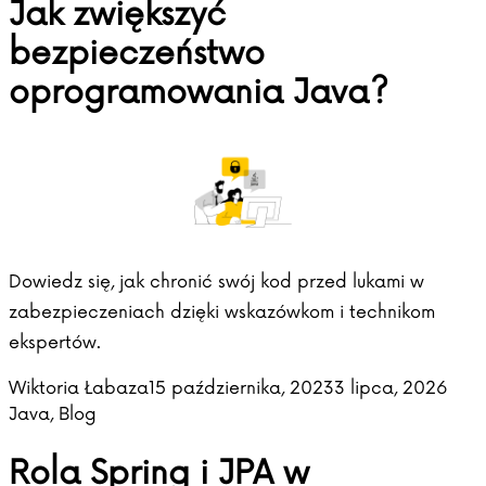
Jak zwiększyć
bezpieczeństwo
oprogramowania Java?
Dowiedz się, jak chronić swój kod przed lukami w
zabezpieczeniach dzięki wskazówkom i technikom
ekspertów.
Posted by
Post
Wiktoria Łabaza
15 października, 2023
3 lipca, 2026
Java
,
Blog
Rola Spring i JPA w