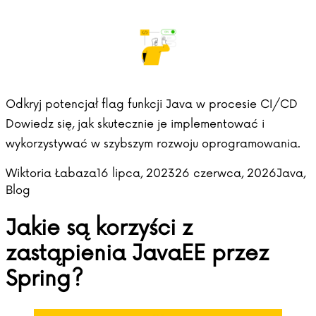
Odkryj potencjał flag funkcji Java w procesie CI/CD
Dowiedz się, jak skutecznie je implementować i
wykorzystywać w szybszym rozwoju oprogramowania.
Posted by
Posted 
Wiktoria Łabaza
16 lipca, 2023
26 czerwca, 2026
Java
,
Blog
Jakie są korzyści z
zastąpienia JavaEE przez
Spring?