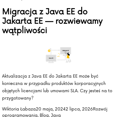
Migracja z Java EE do
Jakarta EE — rozwiewamy
wątpliwości
Aktualizacja z Java EE do Jakarta EE może być
konieczna w przypadku produktów korporacyjnych
objętych licencjami lub umowami SLA. Czy jesteś na to
przygotowany?
Posted by
Posted in
Wiktoria Łabaza
20 maja, 2024
2 lipca, 2026
Rozwój
oprogramowania
,
Blog
,
Java