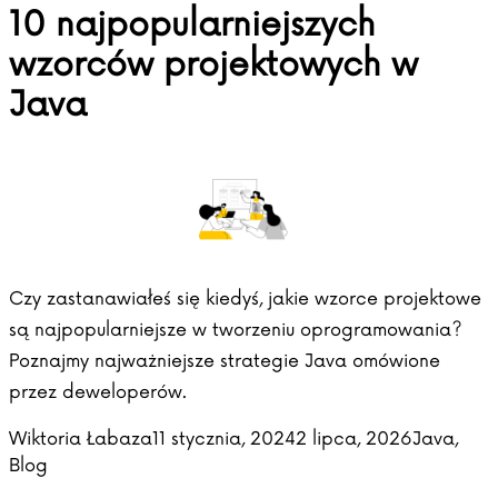
10 najpopularniejszych
wzorców projektowych w
Java
Czy zastanawiałeś się kiedyś, jakie wzorce projektowe
są najpopularniejsze w tworzeniu oprogramowania?
Poznajmy najważniejsze strategie Java omówione
przez deweloperów.
Posted by
Posted in
Wiktoria Łabaza
11 stycznia, 2024
2 lipca, 2026
Java
,
Blog