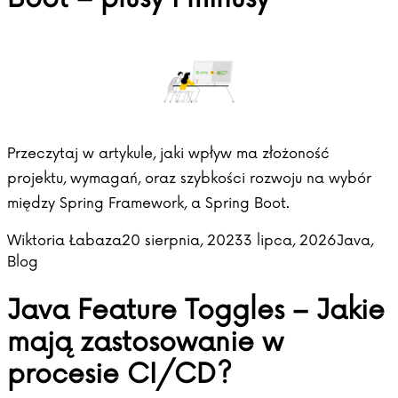
Przeczytaj w artykule, jaki wpływ ma złożoność
projektu, wymagań, oraz szybkości rozwoju na wybór
między Spring Framework, a Spring Boot.
Posted by
Posted i
Wiktoria Łabaza
20 sierpnia, 2023
3 lipca, 2026
Java
,
Blog
Java Feature Toggles – Jakie
mają zastosowanie w
procesie CI/CD?