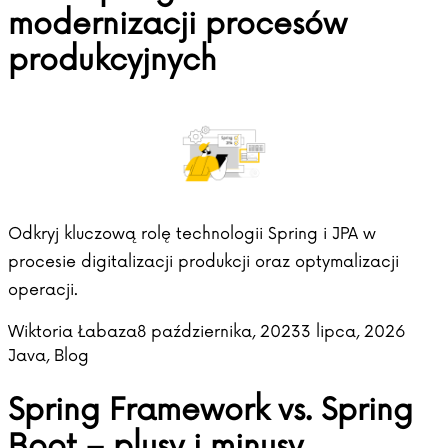
modernizacji procesów
produkcyjnych
Odkryj kluczową rolę technologii Spring i JPA w
procesie digitalizacji produkcji oraz optymalizacji
operacji.
Posted by
Poste
Wiktoria Łabaza
8 października, 2023
3 lipca, 2026
Java
,
Blog
Spring Framework vs. Spring
Boot – plusy i minusy