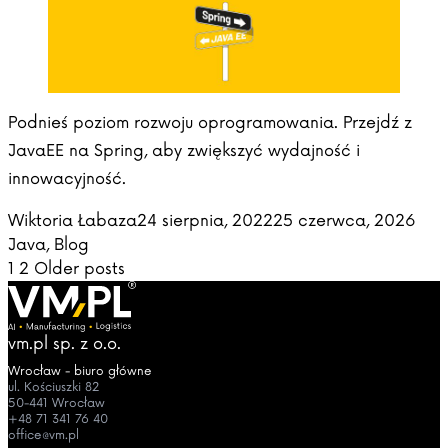
Podnieś poziom rozwoju oprogramowania. Przejdź z
JavaEE na Spring, aby zwiększyć wydajność i
innowacyjność.
Posted by
Post
Wiktoria Łabaza
24 sierpnia, 2022
25 czerwca, 2026
Java
,
Blog
Stronicowanie
1
2
Older posts
wpisów
vm.pl sp. z o.o.
Wrocław - biuro główne
ul. Kościuszki 82
50-441 Wrocław
+48 71 341 76 40
office@vm.pl