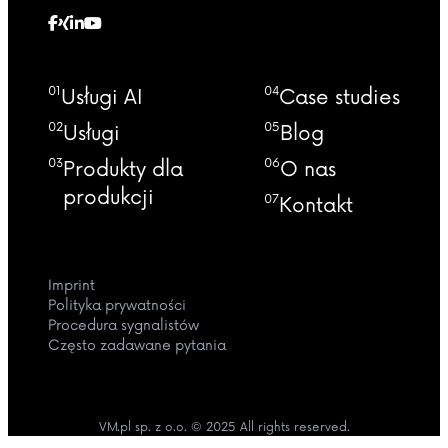
01
04
Usługi AI
Case studies
02
05
Usługi
Blog
03
06
Produkty dla
O nas
produkcji
07
Kontakt
Imprint
Polityka prywatności
Procedura sygnalistów
Często zadawane pytania
VM.pl sp. z o.o. © 2025 All rights reserved.