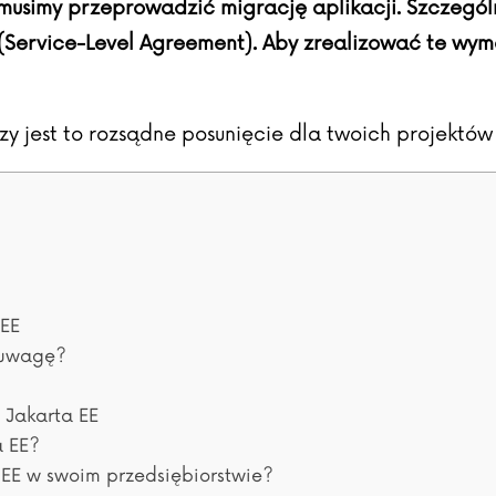
 musimy przeprowadzić migrację aplikacji. Szczególn
A (Service-Level Agreement). Aby zrealizować te w
zy jest to rozsądne posunięcie dla twoich projektó
 EE
ć uwagę?
 Jakarta EE
a EE?
 EE w swoim przedsiębiorstwie?