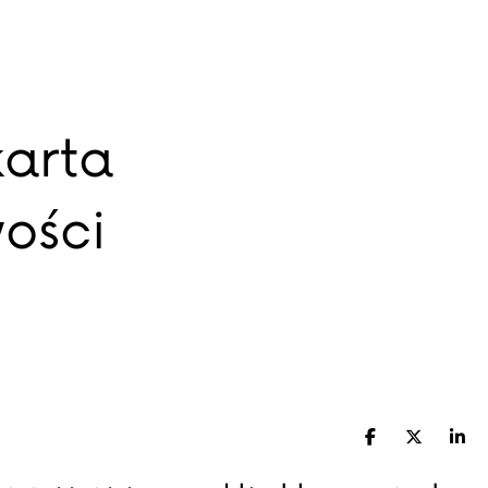
karta
wości
Facebook
X (Twitte
Lin