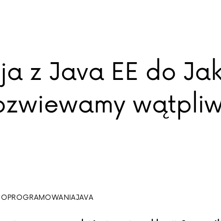
ja z Java EE do Ja
ozwiewamy wątpli
 OPROGRAMOWANIA
JAVA