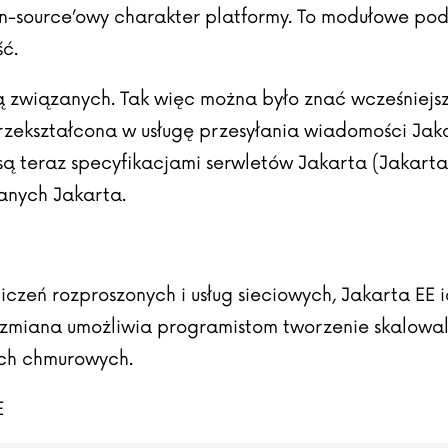
n-source’owy charakter platformy. To modułowe pode
ść.
nią związanych. Tak więc można było znać wcześniej
rzekształcona w usługę przesyłania wiadomości Jak
są teraz specyfikacjami serwletów Jakarta (Jakarta 
danych Jakarta.
czeń rozproszonych i usług sieciowych, Jakarta EE i
Ta zmiana umożliwia programistom tworzenie skalowal
ch chmurowych.
E