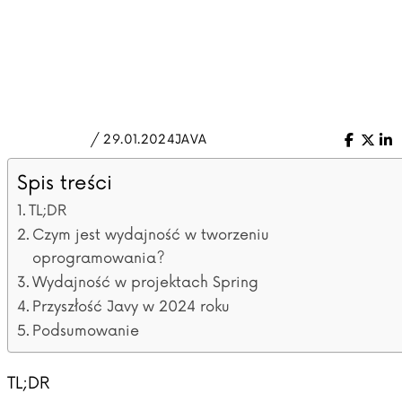
/ 29.01.2024
JAVA
Facebo
X (Tw
Li
Spis treści
TL;DR
Czym jest wydajność w tworzeniu
oprogramowania?
Wydajność w projektach Spring
Przyszłość Javy w 2024 roku
Podsumowanie
TL;DR