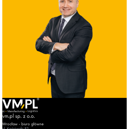
vm.pl sp. z o.o.
Wrocław - biuro główne
ul. Kościuszki 82