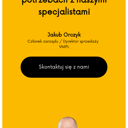
potrzebach z naszymi
specjalistami
Jakub Orczyk
Członek zarządu / Dyrektor sprzedaży
VM.PL
Skontaktuj się z nami