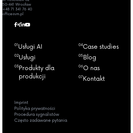
50-441 Wrocław
+48 71 341 76 40
office@vm.pl
01
04
Usługi AI
Case studies
02
05
Usługi
Blog
03
06
Produkty dla
O nas
produkcji
07
Kontakt
Imprint
Polityka prywatności
Procedura sygnalistów
Często zadawane pytania