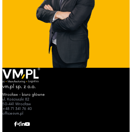
vm.pl sp. z o.o.
Wrocław - biuro główne
ul. Kościuszki 82
50-441 Wrocław
+48 71 341 76 40
office@vm.pl