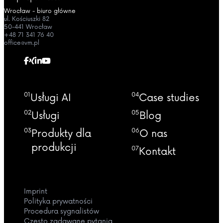
Wrocław - biuro główne
ul. Kościuszki 82
50-441 Wrocław
+48 71 341 76 40
office@vm.pl
01
04
Usługi AI
Case studies
02
05
Usługi
Blog
03
06
Produkty dla
O nas
produkcji
07
Kontakt
Imprint
Polityka prywatności
Procedura sygnalistów
Często zadawane pytania