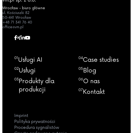
Wrocław - biuro główne
ul. Kościuszki 82
50-441 Wrocław
+48 71 341 76 40
office@vm.pl
01
04
Usługi AI
Case studies
02
05
Usługi
Blog
03
06
Produkty dla
O nas
produkcji
07
Kontakt
Imprint
Polityka prywatności
Procedura sygnalistów