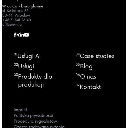
Wrocław - biuro główne
ul. Kościuszki 82
50-441 Wrocław
+48 71 341 76 40
office@vm.pl
01
04
Usługi AI
Case studies
02
05
Usługi
Blog
03
06
Produkty dla
O nas
produkcji
07
Kontakt
Imprint
Polityka prywatności
Procedura sygnalistów
Często zadawane pytania