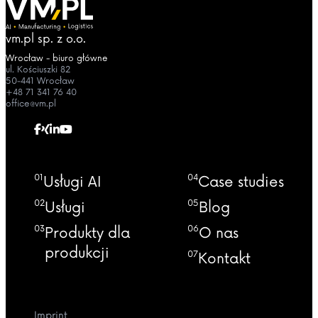
vm.pl sp. z o.o.
Wrocław - biuro główne
ul. Kościuszki 82
50-441 Wrocław
+48 71 341 76 40
office@vm.pl
01
04
Usługi AI
Case studies
02
05
Usługi
Blog
03
06
Produkty dla
O nas
produkcji
07
Kontakt
Imprint