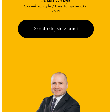
Jakub Orczyk
Członek zarządu / Dyrektor sprzedaży
VM.PL
Skontaktuj się z nami