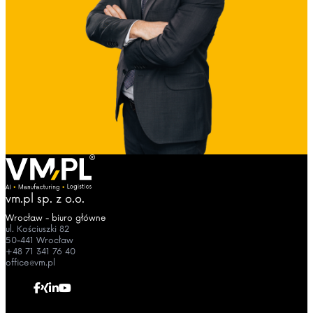
vm.pl sp. z o.o.
Wrocław - biuro główne
ul. Kościuszki 82
50-441 Wrocław
+48 71 341 76 40
office@vm.pl