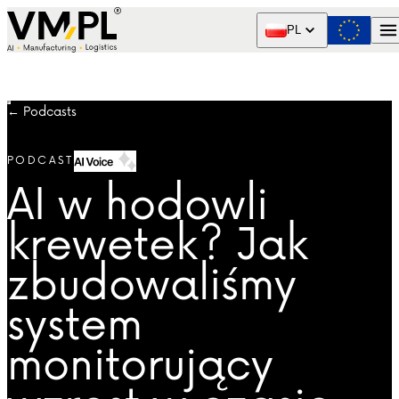
Skip to content
PL
← Podcasts
PODCAST
AI VOICE
AI w hodowli
krewetek? Jak
zbudowaliśmy
system
monitorujący