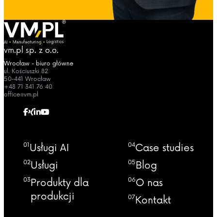
vm.pl sp. z o.o.
Wrocław - biuro główne
ul. Kościuszki 82
50-441 Wrocław
+48 71 341 76 40
office@vm.pl
01
04
Usługi AI
Case studies
02
05
Usługi
Blog
03
06
Produkty dla
O nas
produkcji
07
Kontakt