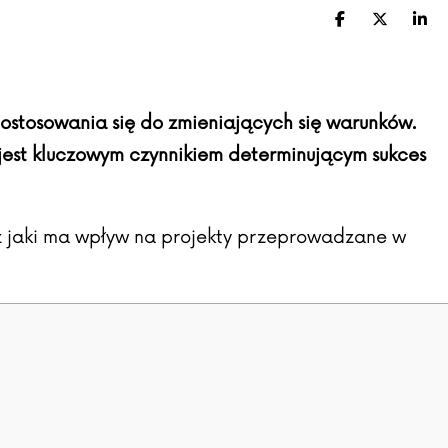
Facebook
X (Twitte
Lin
dostosowania się do zmieniających się warunków.
est kluczowym czynnikiem determinującym sukces
az jaki ma wpływ na projekty przeprowadzane w