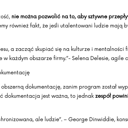
tość,
nie można pozwolić na to, aby sztywne przepł
emy również fakt, że jeśli utalentowani ludzie mają 
u, a zacząć skupiać się na kulturze i mentalności f
 je w każdym obszarze firmy.”-
Selena Delesie, agile 
okumentację
 obszerną dokumentację, zanim program został wypu
ć dokumentacja jest ważna, to jednak
zespół powin
hronizowana, ale ludzie”. – George Dinwiddie, konsu