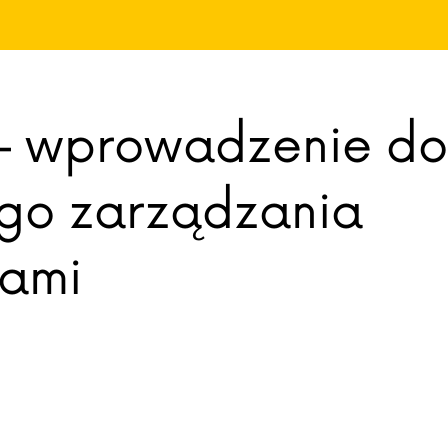
— wprowadzenie do
go zarządzania
tami