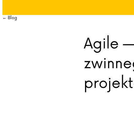
← Blog
Agile 
zwinne
projek