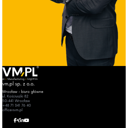
vm.pl sp. z o.o.
Wrocław - biuro główne
ul. Kościuszki 82
50-441 Wrocław
+48 71 341 76 40
office@vm.pl