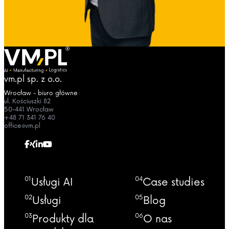
vm.pl sp. z o.o.
Wrocław - biuro główne
ul. Kościuszki 82
50-441 Wrocław
+48 71 341 76 40
office@vm.pl
01
04
Usługi AI
Case studies
02
05
Usługi
Blog
03
06
Produkty dla
O nas