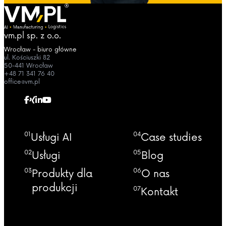
vm.pl sp. z o.o.
Wrocław - biuro główne
ul. Kościuszki 82
50-441 Wrocław
+48 71 341 76 40
office@vm.pl
01
04
Usługi AI
Case studies
02
05
Usługi
Blog
03
06
Produkty dla
O nas
produkcji
07
Kontakt