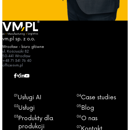
vm.pl sp. z o.o.
Wrocław - biuro główne
ul. Kościuszki 82
50-441 Wrocław
+48 71 341 76 40
office@vm.pl
01
04
Usługi AI
Case studies
02
05
Usługi
Blog
03
06
Produkty dla
O nas
produkcji
07
Kontakt