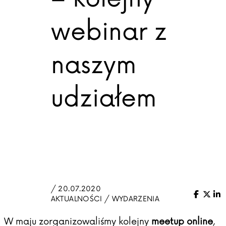
webinar z
naszym
udziałem
/ 20.07.2020
Facebo
X (Tw
Li
AKTUALNOŚCI / WYDARZENIA
W maju zorganizowaliśmy kolejny
meetup online
,