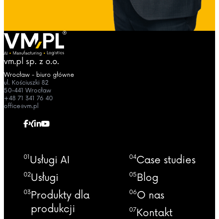
vm.pl sp. z o.o.
Wrocław - biuro główne
ul. Kościuszki 82
50-441 Wrocław
+48 71 341 76 40
office@vm.pl
01
04
Usługi AI
Case studies
02
05
Usługi
Blog
03
06
Produkty dla
O nas
produkcji
07
Kontakt