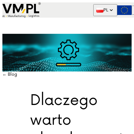
Skip to content
PL
← Blog
Dlaczego
warto