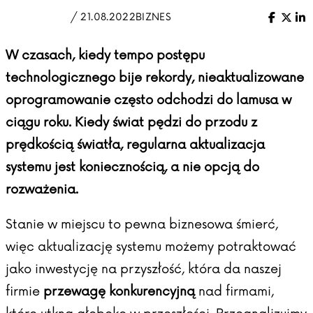
/ 21.08.2022
BIZNES
Facebo
X (Tw
Li
W czasach, kiedy tempo postępu
technologicznego bije rekordy, nieaktualizowane
oprogramowanie często odchodzi do lamusa w
ciągu roku. Kiedy świat pędzi do przodu z
prędkością światła, regularna aktualizacja
systemu jest koniecznością, a nie opcją do
rozważenia.
Stanie w miejscu to pewna biznesowa śmierć,
więc aktualizację systemu możemy potraktować
jako inwestycję na przyszłość, która da naszej
firmie
przewagę konkurencyjną
nad firmami,