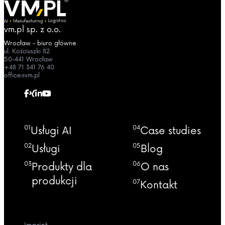
vm.pl sp. z o.o.
Wrocław - biuro główne
ul. Kościuszki 82
50-441 Wrocław
+48 71 341 76 40
office@vm.pl
01
04
Usługi AI
Case studies
02
05
Usługi
Blog
03
06
Produkty dla
O nas
produkcji
07
Kontakt