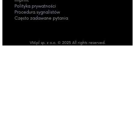
Imprint
Polityka prywatności
Procedura sygnalistów
Często zadawane pytania
VM.pl sp. z o.o. © 2025 All rights reserved.