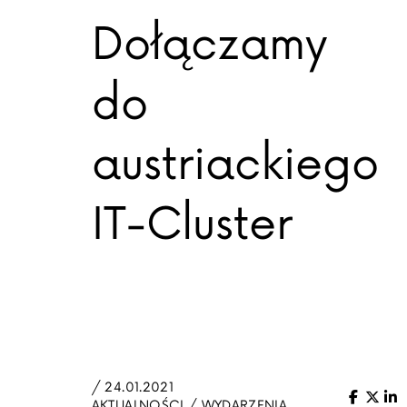
Dołączamy
do
austriackiego
IT-Cluster
/ 24.01.2021
Facebo
X (Tw
Li
AKTUALNOŚCI / WYDARZENIA