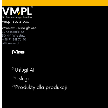
vm.pl sp. z o.o.
Wrocław - biuro główne
ul. Kościuszki 82
50-441 Wrocław
+48 71 341 76 40
office@vm.pl
01
Usługi AI
02
Usługi
03
Produkty dla produkcji