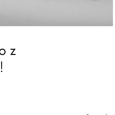
o z
!