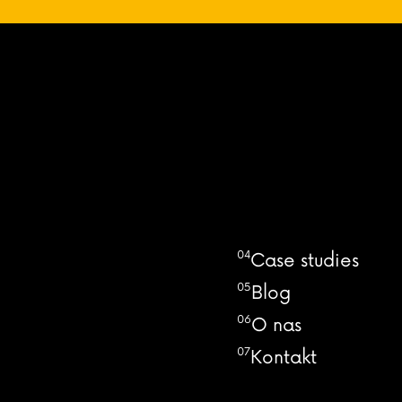
04
Case studies
05
Blog
06
O nas
07
Kontakt