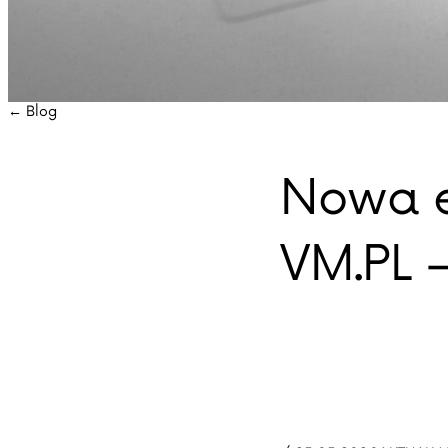
← Blog
Nowa e
VM.PL 