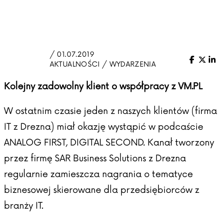
/ 01.07.2019
Facebo
X (Tw
Li
AKTUALNOŚCI / WYDARZENIA
Kolejny zadowolny klient o współpracy z VM.PL
W ostatnim czasie jeden z naszych klientów (firma
IT z Drezna) miał okazję wystąpić w podcaście
ANALOG FIRST, DIGITAL SECOND. Kanał tworzony
przez firmę
SAR Business Solutions
z Drezna
regularnie zamieszcza nagrania o tematyce
biznesowej skierowane dla przedsiębiorców z
branży IT.