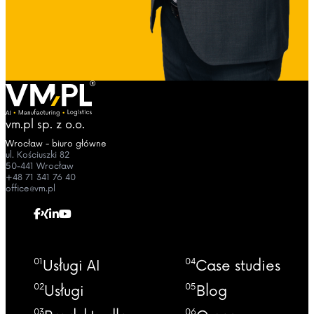
vm.pl sp. z o.o.
Wrocław - biuro główne
ul. Kościuszki 82
50-441 Wrocław
+48 71 341 76 40
office@vm.pl
01
04
Usługi AI
Case studies
02
05
Usługi
Blog
03
06