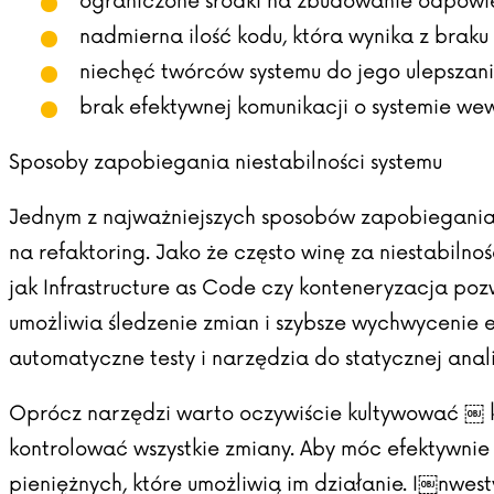
ograniczone środki na zbudowanie odpowied
nadmierna ilość kodu, która wynika z brak
niechęć twórców systemu do jego ulepszan
brak efektywnej komunikacji o systemie wew
Sposoby zapobiegania niestabilności systemu
Jednym z najważniejszych sposobów zapobiegania ni
na refaktoring. Jako że często winę za niestabilno
jak Infrastructure as Code czy konteneryzacja po
umożliwia śledzenie zmian i szybsze wychwycenie
automatyczne testy i narzędzia do statycznej ana
Oprócz narzędzi warto oczywiście kultywować ￼ k
kontrolować wszystkie zmiany. Aby móc efektywnie
pieniężnych, które umożliwią im działanie. I￼nwesty