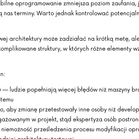
tabilne oprogramowanie zmniejsza poziom zaufania, 
ią nas terminy. Warto jednak kontrolować potencjal
ej architektury może zadziałać na krótką metę, al
komplikowane struktury, w których różne elementy 
n:
— ludzie popełniają więcej błędów niż maszyny bra
stemu
aby zmianę przetestowały inne osoby niż developer,
ngażowanym w projekt, stąd ekspertyza osób postro
ie niemożność prześledzenia procesu modyfikacji o