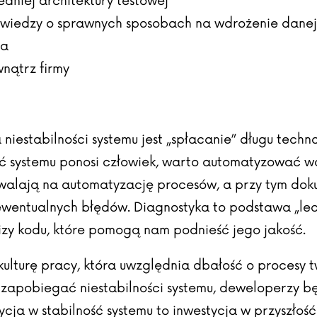
niej architektury testowej
u wiedzy o sprawnych sposobach na wdrożenie danej
ia
nątrz firmy
estabilności systemu jest „spłacanie” długu techno
ść systemu ponosi człowiek, warto automatyzować wd
zwalają na automatyzację procesów, a przy tym doku
 ewentualnych błędów. Diagnostyka to podstawa „le
lizy kodu, które pomogą nam podnieść jego jakość.
ulturę pracy, która uwzględnia dbałość o procesy
 zapobiegać niestabilności systemu, deweloperzy 
cja w stabilność systemu to inwestycja w przyszłość 