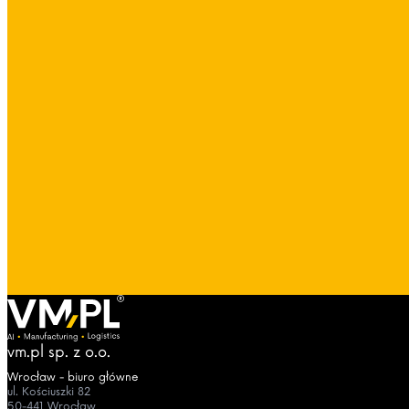
vm.pl sp. z o.o.
Wrocław - biuro główne
ul. Kościuszki 82
50-441 Wrocław