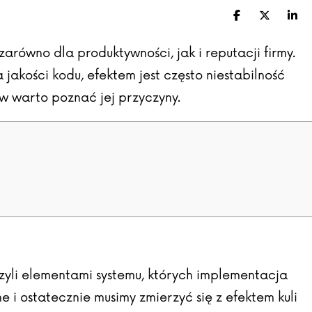
Facebook
X (Twitte
Lin
arówno dla produktywności, jak i reputacji firmy.
akości kodu, efektem jest często niestabilność
rw warto poznać jej przyczyny.
czyli elementami systemu, których implementacja
 i ostatecznie musimy zmierzyć się z efektem kuli