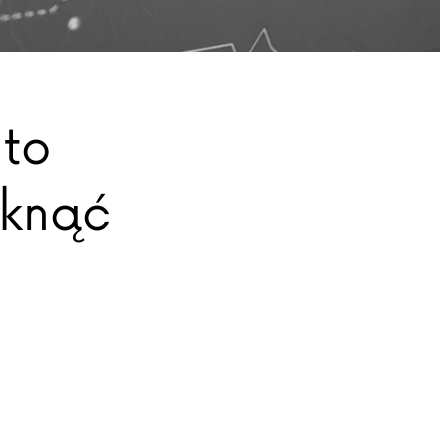
to
iknąć