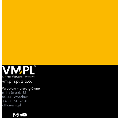
vm.pl sp. z o.o.
Wrocław - biuro główne
ul. Kościuszki 82
50-441 Wrocław
+48 71 341 76 40
office@vm.pl