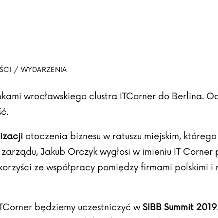
ŚCI / WYDARZENIA
nkami wrocławskiego clustra
ITCorner
do Berlina. O
ć.
izacji
otoczenia biznesu w ratuszu miejskim, które
zarządu, Jakub Orczyk wygłosi w imieniu IT Corne
że korzyści ze współpracy pomiędzy firmami polskimi 
ITCorner będziemy uczestniczyć w
SIBB Summit 2019