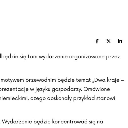
Facebook
X (Twitte
Lin
dbędzie się tam wydarzenie organizowane przez
go motywem przewodnim będzie temat „Dwa kraje –
r prezentację w języku gospodarzy. Omówione
i niemieckimi, czego doskonały przykład stanowi
. Wydarzenie będzie koncentrować się na