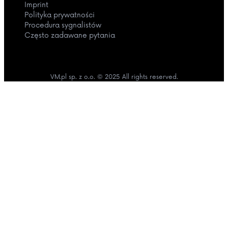
Imprint
Polityka prywatności
Procedura sygnalistów
Często zadawane pytania
VM.pl sp. z o.o. © 2025 All rights reserved.