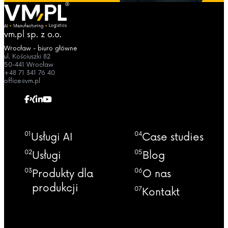
vm.pl sp. z o.o.
Wrocław - biuro główne
ul. Kościuszki 82
50-441 Wrocław
+48 71 341 76 40
office@vm.pl
01
04
Usługi AI
Case studies
02
05
Usługi
Blog
03
06
Produkty dla
O nas
produkcji
07
Kontakt