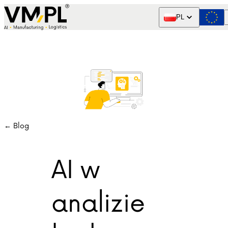
Skip to content
PL
← Blog
AI w
analizie