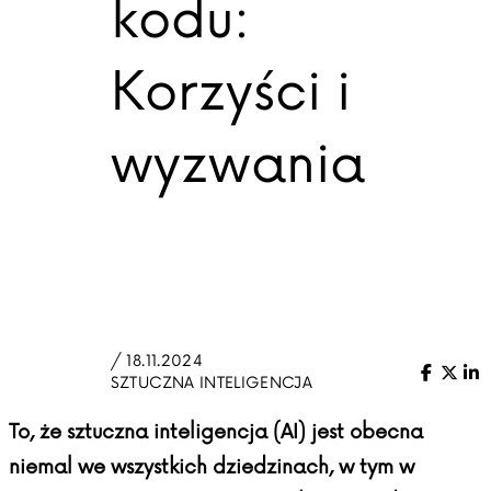
kodu:
Korzyści i
wyzwania
/ 18.11.2024
Facebo
X (Tw
Li
SZTUCZNA INTELIGENCJA
To, że sztuczna inteligencja (AI) jest obecna
niemal we wszystkich dziedzinach, w tym w