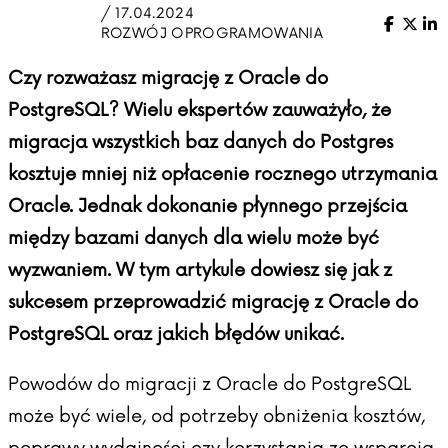
/ 17.04.2024
Facebo
X (Tw
Li
ROZWÓJ OPROGRAMOWANIA
Czy rozważasz migrację z Oracle do
PostgreSQL? Wielu ekspertów zauważyło, że
migracja wszystkich baz danych do Postgres
kosztuje mniej niż opłacenie rocznego utrzymania
Oracle. Jednak dokonanie płynnego przejścia
między bazami danych dla wielu może być
wyzwaniem. W tym artykule dowiesz się jak z
sukcesem przeprowadzić migrację z Oracle do
PostgreSQL oraz jakich błędów unikać.
Powodów do migracji z Oracle do PostgreSQL
może być wiele, od potrzeby obniżenia kosztów,
poprawy wydajności czy korzystania ze wsparcia