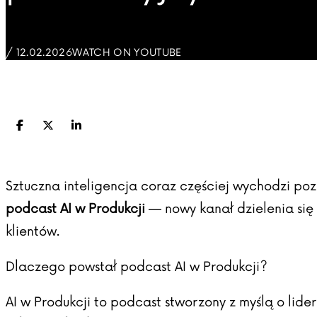
/ 12.02.2026
WATCH ON YOUTUBE
Facebook
X (Twitter)
LinkedIn
Sztuczna inteligencja coraz częściej wychodzi po
podcast AI w Produkcji
— nowy kanał dzielenia si
klientów.
Dlaczego powstał podcast AI w Produkcji?
AI w Produkcji to podcast stworzony z myślą o lidera