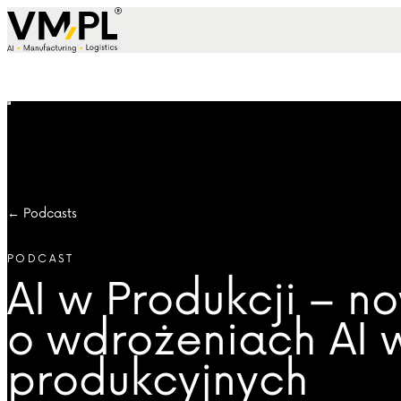
Skip to content
← Podcasts
PODCAST
AI w Produkcji – n
o wdrożeniach AI 
produkcyjnych