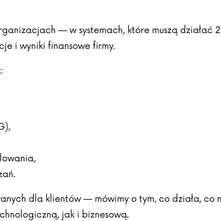
organizacjach — w systemach, które muszą działać 
 i wyniki finansowe firmy.
:
G),
olowania,
zań.
anych dla klientów — mówimy o tym, co działa, co ni
hnologiczną, jak i biznesową.