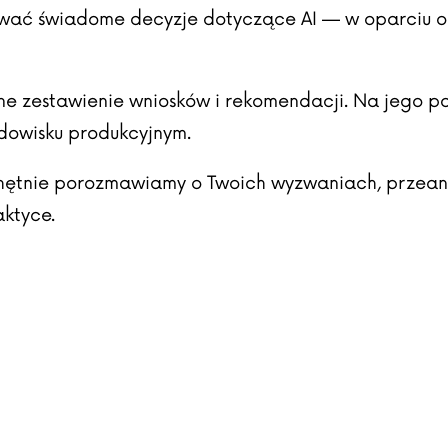
ować świadome decyzje dotyczące AI — w oparciu o 
zne zestawienie wniosków i rekomendacji. Na jego 
odowisku produkcyjnym.
hętnie porozmawiamy o Twoich wyzwaniach, przeanal
aktyce.