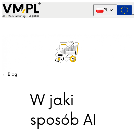
Skip to content
PL
← Blog
W jaki
sposób AI