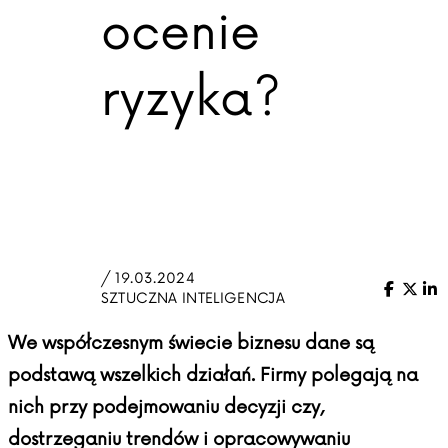
ocenie
ryzyka?
/ 19.03.2024
Facebo
X (Tw
Li
SZTUCZNA INTELIGENCJA
We współczesnym świecie biznesu dane są
podstawą wszelkich działań. Firmy polegają na
nich przy podejmowaniu decyzji czy,
dostrzeganiu trendów i opracowywaniu