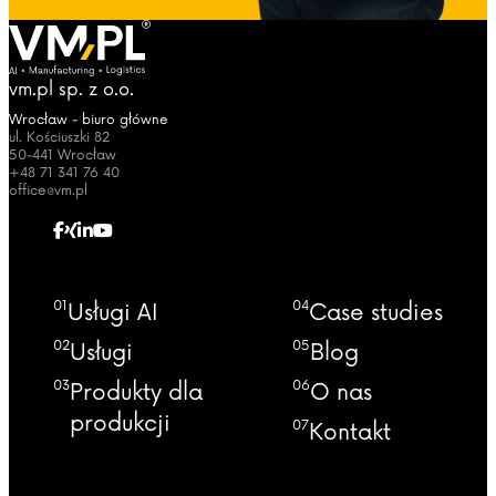
vm.pl sp. z o.o.
Wrocław - biuro główne
ul. Kościuszki 82
50-441 Wrocław
+48 71 341 76 40
office@vm.pl
01
04
Usługi AI
Case studies
02
05
Usługi
Blog
03
06
Produkty dla
O nas
produkcji
07
Kontakt