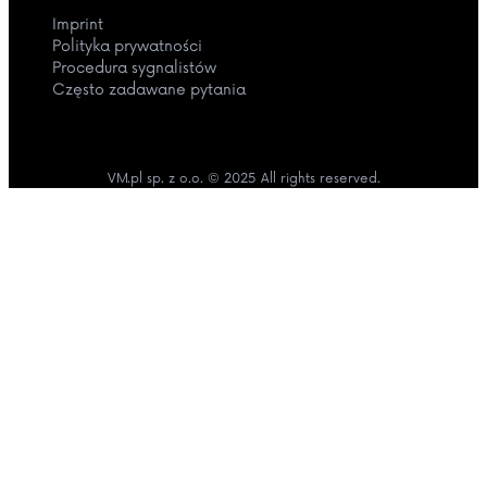
Imprint
Polityka prywatności
Procedura sygnalistów
Często zadawane pytania
VM.pl sp. z o.o. © 2025 All rights reserved.