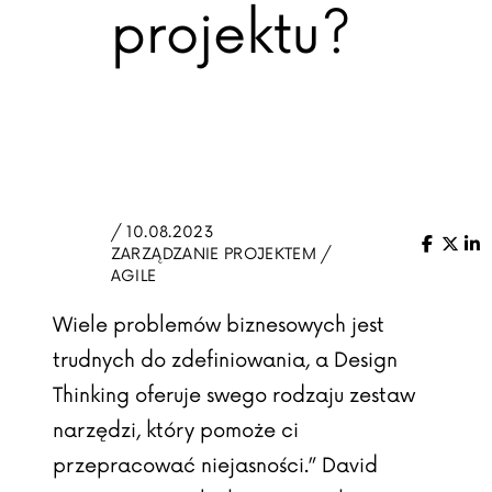
projektu?
/ 10.08.2023
Facebo
X (Tw
Li
ZARZĄDZANIE PROJEKTEM /
AGILE
Wiele problemów biznesowych jest
trudnych do zdefiniowania, a Design
Thinking oferuje swego rodzaju zestaw
narzędzi, który pomoże ci
przepracować niejasności.” David